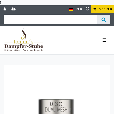
}
EUR
0,00 EUR
☰